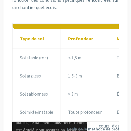
fonction des conditions spécifiques rencontrées sur
un chantier québécois.
Type de sol
Profondeur
Méthod
Sol stable (roc)
< 1,5 m
Talus n
Sol argileux
1,5-3 m
Boîte d
Sol sablonneux
> 3 m
Étanço
Sol mixte/instable
Toute profondeur
Étude s
Choix de la méthode de protection 